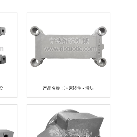
梁
产品名称：冲床铸件 - 滑块