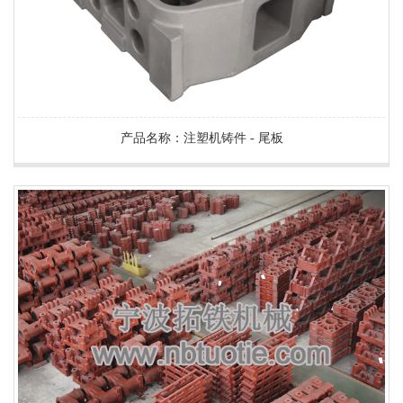
产品名称：注塑机铸件 - 尾板