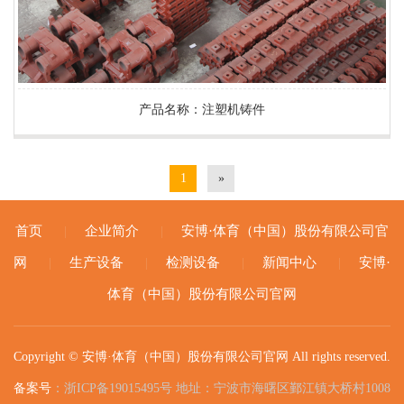
产品名称：注塑机铸件
1
»
首页
企业简介
安博·体育（中国）股份有限公司官
|
|
网
生产设备
检测设备
新闻中心
安博·
|
|
|
|
体育（中国）股份有限公司官网
Copyright © 安博·体育（中国）股份有限公司官网 All rights reserved.
备案号
：浙ICP备19015495号 地址：宁波市海曙区鄞江镇大桥村1008