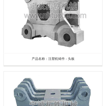
产品名称：注塑机铸件 - 头板