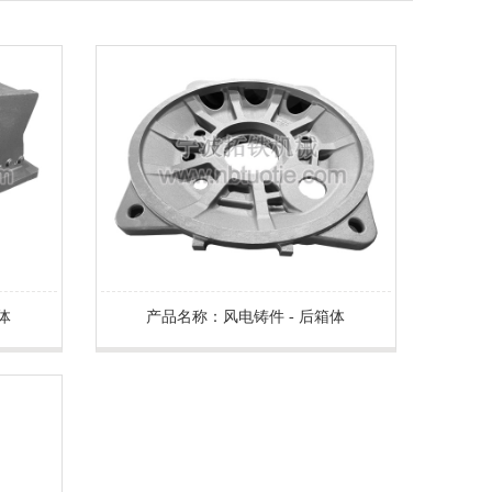
体
产品名称：风电铸件 - 后箱体