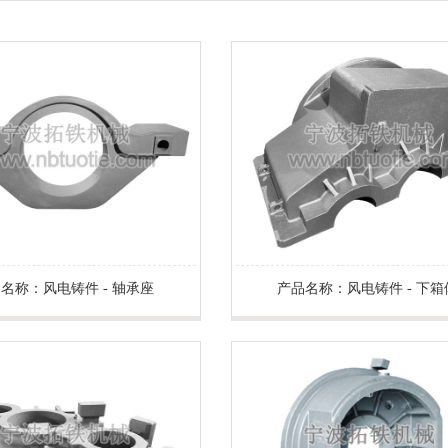
名称：风电铸件 - 轴承座
产品名称：风电铸件 - 下箱