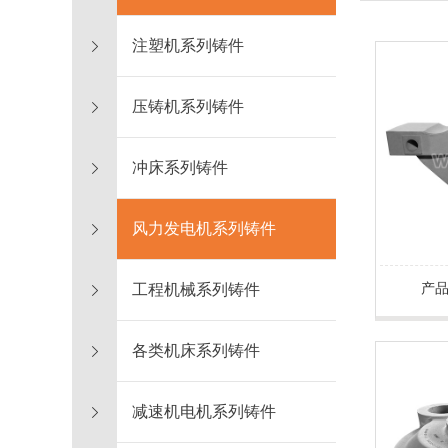
注塑机系列铸件
压铸机系列铸件
冲床系列铸件
风力发电机系列铸件
产品
工程机械系列铸件
各类机床系列铸件
减速机电机系列铸件