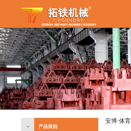
安博·体
产品类别