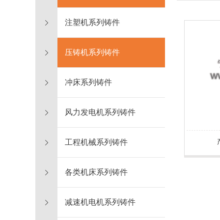
注塑机系列铸件
压铸机系列铸件
冲床系列铸件
风力发电机系列铸件
工程机械系列铸件
各类机床系列铸件
减速机电机系列铸件