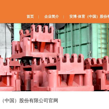
首页
企业简介
安博·体育（中国）股份
|
|
育（中国）股份有限公司官网