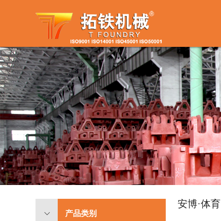
安博·体
产品类别