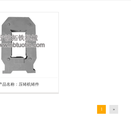
产品名称：压铸机铸件
1
»