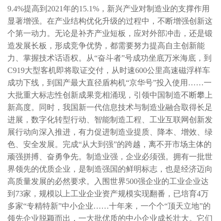
9.4%提高到2021年的15.1%，新兴产业对制造业的支撑作用
显著增强。在产业结构优化升级的过程中，不断增强创新这
个第一动力。无论是补齐产业短板，应对外部冲击，还是锻
造发展长板，形成竞争优势，都需要努力提高自主创新能
力、掌握技术话语权。从“奋斗者”号成功坐底万米海底，到
C919大型客机即将取证交付，从时速600公里高速磁浮样车
成功下线，到国产最大直径盾构机“京华号”投入使用……一
大批重大标志性创新成果竞相涌现，引领中国制造不断攀上
新高度。同时，我国新一代信息技术与制造业融合取得长足
进展，数字化转型行动、智能制造工程、工业互联网创新发
展行动向深入推进，有力促进制造业提质、降本、增效、绿
色、安全发展。完成“从大到强”的跨越，离不开市场主体的
顽强拼搏、奋勇争先。制造业强，企业必须强。拥有一批世
界领先的优质企业，是制造强国的鲜明标志，也是经济迈向
高质量发展的必然要求。入围世界500强企业的工业企业达
到73家，规模以上工业企业资产规模实现翻番，已培育4万
多家“专精特新”中小企业……十年来，一个个“顶天立地”的
领先企业脱颖而出，一大批优质的中小企业成长壮大。它们