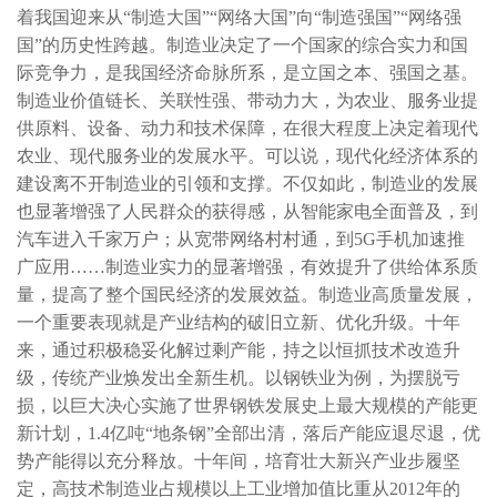
着我国迎来从“制造大国”“网络大国”向“制造强国”“网络强
国”的历史性跨越。制造业决定了一个国家的综合实力和国
际竞争力，是我国经济命脉所系，是立国之本、强国之基。
制造业价值链长、关联性强、带动力大，为农业、服务业提
供原料、设备、动力和技术保障，在很大程度上决定着现代
农业、现代服务业的发展水平。可以说，现代化经济体系的
建设离不开制造业的引领和支撑。不仅如此，制造业的发展
也显著增强了人民群众的获得感，从智能家电全面普及，到
汽车进入千家万户；从宽带网络村村通，到5G手机加速推
广应用……制造业实力的显著增强，有效提升了供给体系质
量，提高了整个国民经济的发展效益。制造业高质量发展，
一个重要表现就是产业结构的破旧立新、优化升级。十年
来，通过积极稳妥化解过剩产能，持之以恒抓技术改造升
级，传统产业焕发出全新生机。以钢铁业为例，为摆脱亏
损，以巨大决心实施了世界钢铁发展史上最大规模的产能更
新计划，1.4亿吨“地条钢”全部出清，落后产能应退尽退，优
势产能得以充分释放。十年间，培育壮大新兴产业步履坚
定，高技术制造业占规模以上工业增加值比重从2012年的